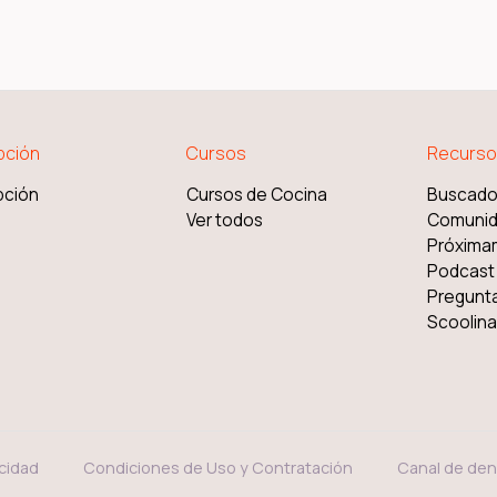
pción
Cursos
Recurso
pción
Cursos de Cocina
Buscado
Ver todos
Comuni
Próxima
Podcast
Pregunt
Scoolinar
acidad
Condiciones de Uso y Contratación
Canal de den