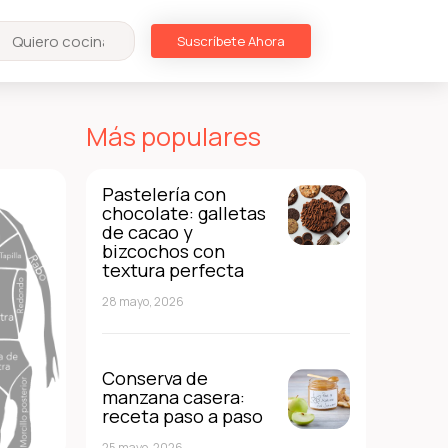
Suscríbete Ahora
Más populares
Pastelería con
chocolate: galletas
de cacao y
bizcochos con
textura perfecta
28 mayo, 2026
Conserva de
manzana casera:
receta paso a paso
25 mayo, 2026