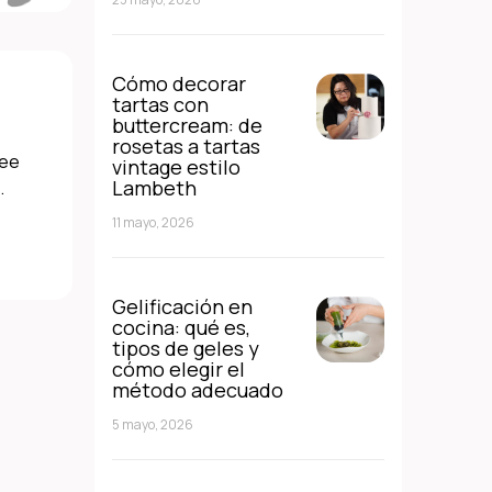
Cómo decorar
tartas con
buttercream: de
rosetas a tartas
see
vintage estilo
Lambeth
.
11 mayo, 2026
Gelificación en
cocina: qué es,
tipos de geles y
cómo elegir el
método adecuado
5 mayo, 2026