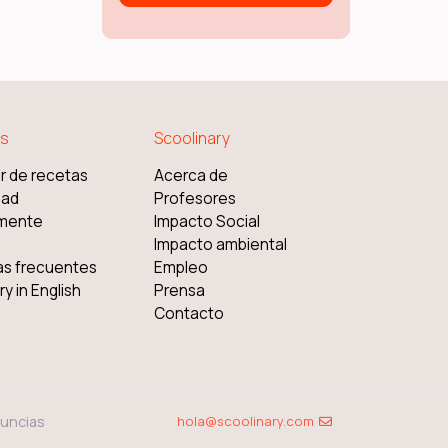
s
Scoolinary
r de recetas
Acerca de
dad
Profesores
mente
Impacto Social
Impacto ambiental
as frecuentes
Empleo
y in English
Prensa
Contacto
uncias
hola@scoolinary.com