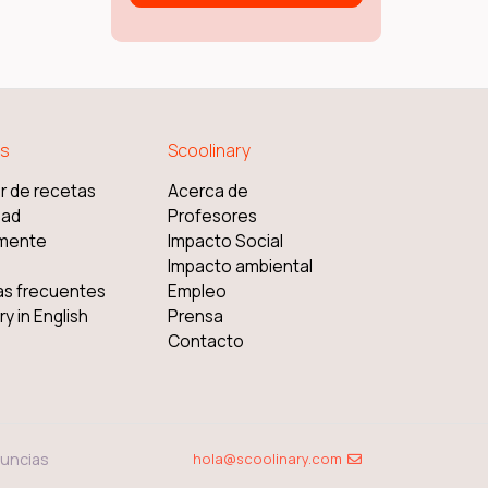
s
Scoolinary
r de recetas
Acerca de
dad
Profesores
mente
Impacto Social
Impacto ambiental
as frecuentes
Empleo
y in English
Prensa
Contacto
uncias
hola@scoolinary.com