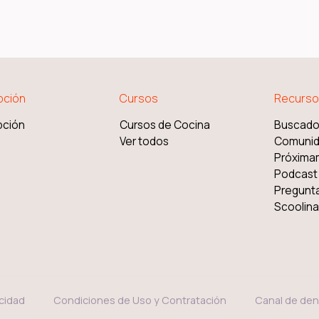
pción
Cursos
Recurso
pción
Cursos de Cocina
Buscado
Ver todos
Comuni
Próxima
Podcast
Pregunt
Scoolinar
acidad
Condiciones de Uso y Contratación
Canal de den