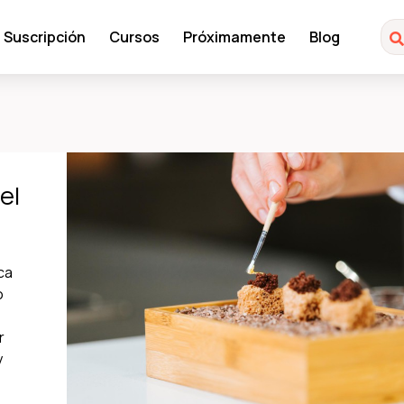
Suscripción
Cursos
Próximamente
Blog
el
ca
o
r
y