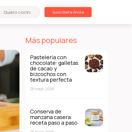
Suscríbete Ahora
Más populares
Pastelería con
chocolate: galletas
de cacao y
bizcochos con
textura perfecta
28 mayo, 2026
Conserva de
manzana casera:
receta paso a paso
25 mayo, 2026