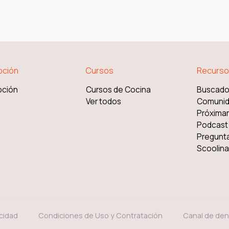
pción
Cursos
Recurso
pción
Cursos de Cocina
Buscado
Ver todos
Comuni
Próxima
Podcast
Pregunt
Scoolinar
acidad
Condiciones de Uso y Contratación
Canal de den