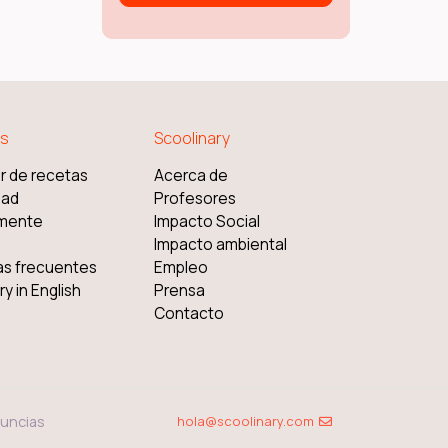
s
Scoolinary
r de recetas
Acerca de
dad
Profesores
mente
Impacto Social
Impacto ambiental
as frecuentes
Empleo
y in English
Prensa
Contacto
uncias
hola@scoolinary.com