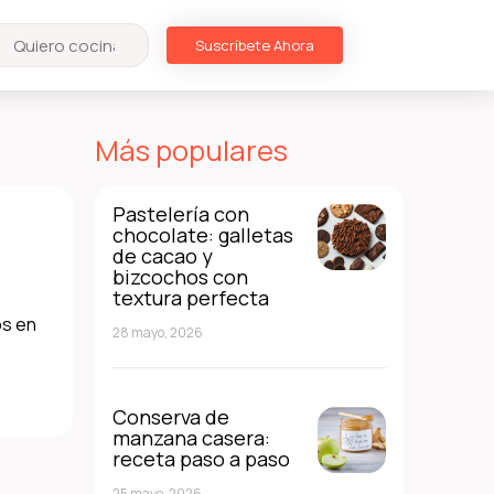
Suscríbete Ahora
Más populares
Pastelería con
chocolate: galletas
de cacao y
bizcochos con
textura perfecta
os en
28 mayo, 2026
Conserva de
manzana casera:
receta paso a paso
25 mayo, 2026