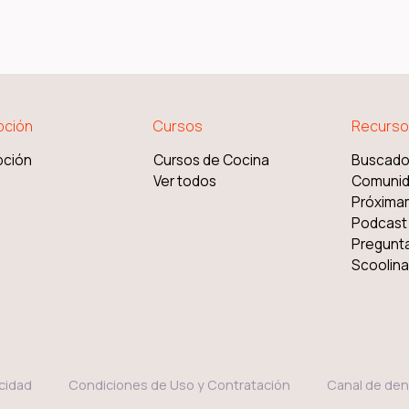
pción
Cursos
Recurso
pción
Cursos de Cocina
Buscado
Ver todos
Comuni
Próxima
Podcast
Pregunt
Scoolinar
acidad
Condiciones de Uso y Contratación
Canal de den