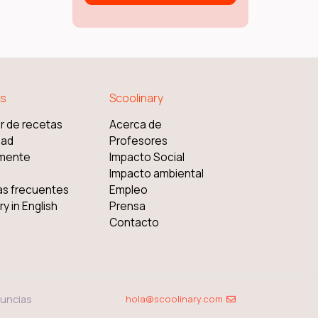
s
Scoolinary
r de recetas
Acerca de
dad
Profesores
mente
Impacto Social
Impacto ambiental
as frecuentes
Empleo
y in English
Prensa
Contacto
uncias
hola@scoolinary.com