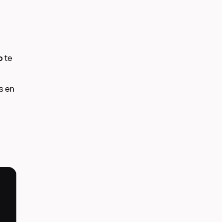
o
te
s en