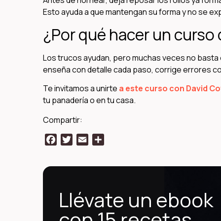
Antes de hornear, deja reposar los rollos ya for
Esto ayuda a que mantengan su forma y no se ex
¿Por qué hacer un curso 
Los trucos ayudan, pero muchas veces no basta 
enseña con detalle cada paso, corrige errores co
Te invitamos a unirte
a este curso con David Co
tu panadería o en tu casa.
Compartir:
Facebook
Twitter
Email
Compartir
Llévate un ebook
con 15 recetas