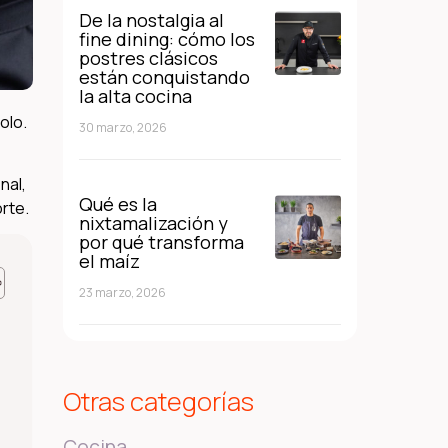
De la nostalgia al
fine dining: cómo los
postres clásicos
están conquistando
la alta cocina
olo.
30 marzo, 2026
inal,
Qué es la
rte.
nixtamalización y
por qué transforma
el maíz
23 marzo, 2026
Otras categorías
Cocina