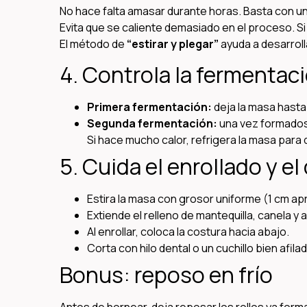
No hace falta amasar durante horas. Basta con u
Evita que se caliente demasiado en el proceso. Si
El método de
“estirar y plegar”
ayuda a desarroll
4. Controla la fermentac
Primera fermentación:
deja la masa hasta
Segunda fermentación:
una vez formados 
Si hace mucho calor, refrigera la masa par
5. Cuida el enrollado y el
Estira la masa con grosor uniforme (1 cm apr
Extiende el relleno de mantequilla, canela y 
Al enrollar, coloca la costura hacia abajo.
Corta con hilo dental o un cuchillo bien afi
Bonus: reposo en frío