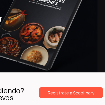
r
diendo?
Regístrate a Scoolinary
evos