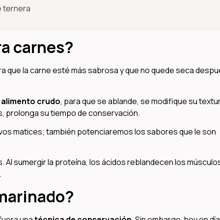
e ternera
ra carnes?
para que la carne esté más sabrosa y que no quede seca desp
 alimento crudo
, para que se ablande, se modifique su textu
, prolonga su tiempo de conservación.
uevos matices; también potenciaremos los sabores que le son
s. Al sumergir la proteína, los ácidos reblandecen los músculo
.
 marinado?
 fuera una
técnica de conservación
. Sin embargo, hoy en dí