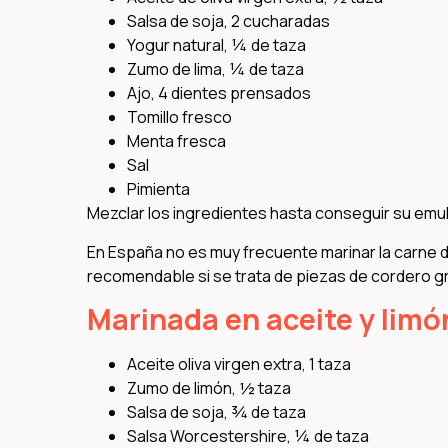
Salsa de soja, 2 cucharadas
Yogur natural, ¼ de taza
Zumo de lima, ¼ de taza
Ajo, 4 dientes prensados
Tomillo fresco
Menta fresca
Sal
Pimienta
Mezclar los ingredientes hasta conseguir su emuls
En España no es muy frecuente marinar la carne 
recomendable si se trata de piezas de cordero gr
Marinada en aceite y limó
Aceite oliva virgen extra, 1 taza
Zumo de limón, ½ taza
Salsa de soja, ¾ de taza
Salsa Worcestershire, ¼ de taza