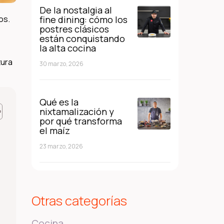
De la nostalgia al
os.
fine dining: cómo los
postres clásicos
están conquistando
la alta cocina
tura
30 marzo, 2026
Qué es la
nixtamalización y
por qué transforma
el maíz
23 marzo, 2026
Otras categorías
Cocina