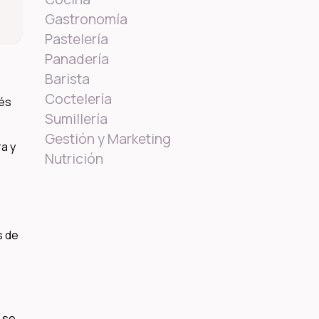
Gastronomía
Pastelería
Panadería
Barista
Coctelería
ués
Sumillería
Gestión y Marketing
ra y
Nutrición
s de
a se