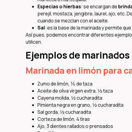
Especias o hierbas
: se encargan de
brind
perejil, mostaza, jengibre, laurel, ajo, et
cuando se mezclan con el aceite.
Sal
: es la base de la marinada y permite q
Así pues, podemos encontrar diferentes ejemplo
utilicen.
Ejemplos de marinados 
Marinada en limón para ca
Zumo de limón, ¼ de taza
Aceite de oliva virgen extra, ½ taza
Cayena molida, ½ cucharadita
Pimienta negra en grano, ½ cucharadita
Sal gorda, ½ cucharadita
Corteza de limón, 4 tiras
Ajo, 3 dientes rallados o prensados