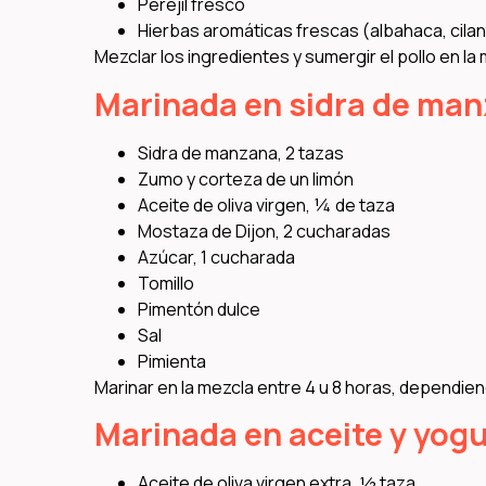
Perejil fresco
Hierbas aromáticas frescas (albahaca, cila
Mezclar los ingredientes y sumergir el pollo en la
Marinada en sidra de man
Sidra de manzana, 2 tazas
Zumo y corteza de un limón
Aceite de oliva virgen, ¼ de taza
Mostaza de Dijon, 2 cucharadas
Azúcar, 1 cucharada
Tomillo
Pimentón dulce
Sal
Pimienta
Marinar en la mezcla entre 4 u 8 horas, dependien
Marinada en aceite y yogu
Aceite de oliva virgen extra, ½ taza