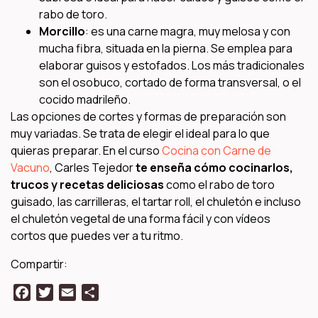
rabo de toro.
Morcillo
: es una carne magra, muy melosa y con
mucha fibra, situada en la pierna. Se emplea para
elaborar guisos y estofados. Los más tradicionales
son el osobuco, cortado de forma transversal, o el
cocido madrileño.
Las opciones de cortes y formas de preparación son
muy variadas. Se trata de elegir el ideal para lo que
quieras preparar. En el curso
Cocina con Carne de
Vacuno
, Carles Tejedor
te enseña cómo cocinarlos,
trucos y recetas deliciosas
como el rabo de toro
guisado, las carrilleras, el tartar roll, el chuletón e incluso
el chuletón vegetal de una forma fácil y con vídeos
cortos que puedes ver a tu ritmo.
Compartir:
Facebook
Twitter
Email
Compartir