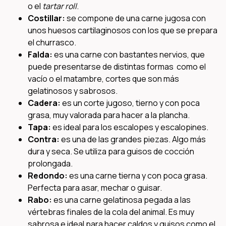
o el
tartar roll
.
Costillar:
se compone de una carne jugosa con
unos huesos cartilaginosos con los que se prepara
el churrasco.
Falda:
es una carne con bastantes nervios, que
puede presentarse de distintas formas como el
vacío o el matambre, cortes que son más
gelatinosos y sabrosos.
Cadera:
es un corte jugoso, tierno y con poca
grasa, muy valorada para hacer a la plancha.
Tapa:
es ideal para los escalopes y escalopines.
Contra:
es una de las grandes piezas. Algo más
dura y seca. Se utiliza para guisos de cocción
prolongada.
Redondo:
es una carne tierna y con poca grasa.
Perfecta para asar, mechar o guisar.
Rabo:
es una carne gelatinosa pegada a las
vértebras finales de la cola del animal. Es muy
sabrosa e ideal para hacer caldos y guisos como el