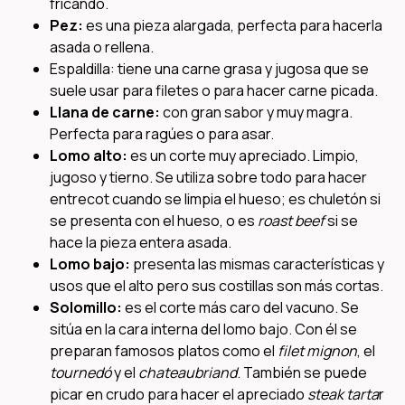
fricandó.
Pez:
es una pieza alargada, perfecta para hacerla
asada o rellena.
Espaldilla: tiene una carne grasa y jugosa que se
suele usar para filetes o para hacer carne picada.
Llana de carne:
con gran sabor y muy magra.
Perfecta para ragúes o para asar.
Lomo alto:
es un corte muy apreciado. Limpio,
jugoso y tierno. Se utiliza sobre todo para hacer
entrecot cuando se limpia el hueso; es chuletón si
se presenta con el hueso, o es
roast beef
si se
hace la pieza entera asada.
Lomo bajo:
presenta las mismas características y
usos que el alto pero sus costillas son más cortas.
Solomillo:
es el corte más caro del vacuno. Se
sitúa en la cara interna del lomo bajo. Con él se
preparan famosos platos como el
filet mignon
, el
tournedó
y el
chateaubriand
. También se puede
picar en crudo para hacer el apreciado
steak tarta
r