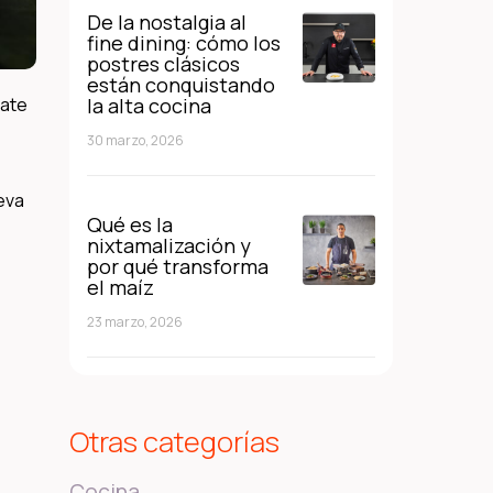
De la nostalgia al
fine dining: cómo los
postres clásicos
están conquistando
la alta cocina
late
30 marzo, 2026
eva
Qué es la
nixtamalización y
por qué transforma
el maíz
23 marzo, 2026
Otras categorías
Cocina