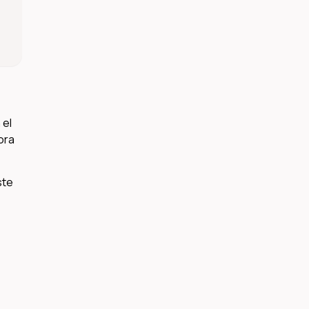
 el
ora
ste