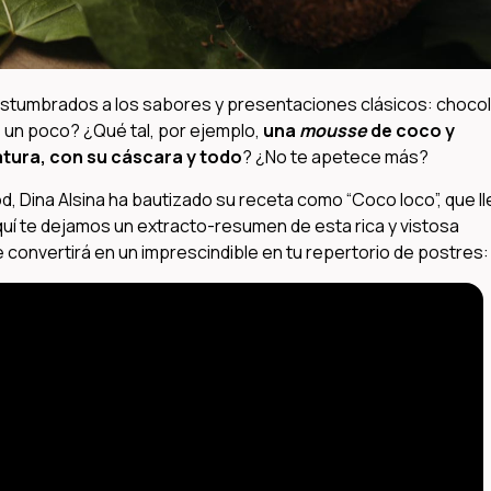
tumbrados a los sabores y presentaciones clásicos: choco
s un poco? ¿Qué tal, por ejemplo,
una
mousse
de coco y
tura, con su cáscara y todo
? ¿No te apetece más?
, Dina Alsina ha bautizado su receta como “Coco loco”, que ll
uí te dejamos un extracto-resumen de esta rica y vistosa
 convertirá en un imprescindible en tu repertorio de postres: