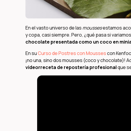
En el vasto universo de las
mousses
estamos acos
y copa, casi siempre. Pero, ¿qué pasa si variamo
chocolate presentada como un coco en minia
En su
Curso de Postres con Mousses
con Kenfood
¡no una, sino dos mousses (coco y chocolate)! Aq
videorreceta de repostería profesional
que se