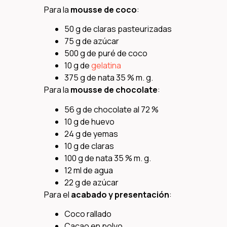
Para la
mousse de coco
:
50 g de claras pasteurizadas
75 g de azúcar
500 g de puré de coco
10 g de
gelatina
375 g de nata 35 % m. g.
Para la
mousse de chocolate
:
56 g de chocolate al 72 %
10 g de huevo
24 g de yemas
10 g de claras
100 g de nata 35 % m. g.
12 ml de agua
22 g de azúcar
Para el
acabado y presentación
:
Coco rallado
Cacao en polvo