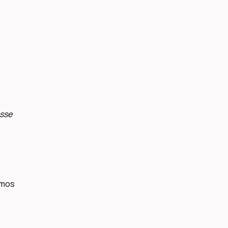
sse
amos