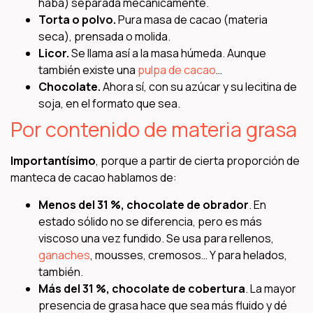
haba) separada mecánicamente.
Torta o polvo.
Pura masa de cacao (materia
seca), prensada o molida.
Licor.
Se llama así a la masa húmeda. Aunque
también existe una
pulpa de cacao
…
Chocolate.
Ahora sí, con su azúcar y su lecitina de
soja, en el formato que sea.
Por contenido de materia grasa
Importantísimo
, porque a partir de cierta proporción de
manteca de cacao hablamos de:
Menos del 31 %,
chocolate de obrador
. En
estado sólido no se diferencia, pero es más
viscoso una vez fundido. Se usa para rellenos,
ganaches
, mousses, cremosos… Y para helados,
también.
Más del 31 %, chocolate de cobertura
. La mayor
presencia de grasa hace que sea más fluido y dé