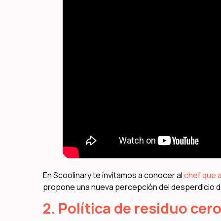
En Scoolinary te invitamos a conocer al
chef que a
propone una nueva percepción del desperdicio d
2. Política de residuo cer