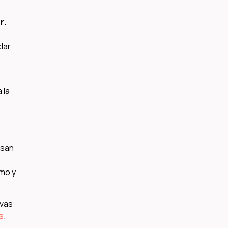
ar
.
lar
 la
asan
umo y
evas
s
.