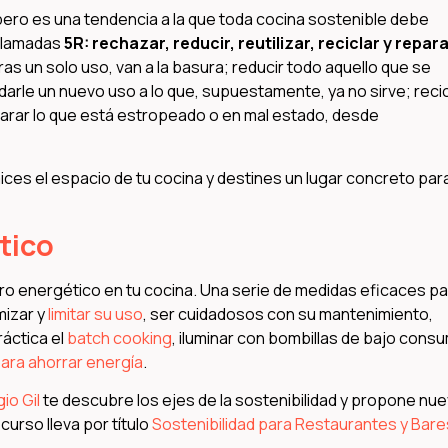
pero es una tendencia a la que toda cocina sostenible debe
 llamadas
5R: rechazar, reducir, reutilizar, reciclar y repar
s un solo uso, van a la basura; reducir todo aquello que se
arle un nuevo uso a lo que, supuestamente, ya no sirve; recic
eparar lo que está estropeado o en mal estado, desde
ices el espacio de tu cocina y destines un lugar concreto para
tico
rro energético en tu cocina. Una serie de medidas eficaces p
mizar y
limitar su uso
, ser cuidadosos con su mantenimiento,
ráctica el
batch cooking
, iluminar con bombillas de bajo cons
ara ahorrar energía
.
io Gil
te descubre los ejes de la sostenibilidad y propone nu
curso lleva por título
Sostenibilidad para Restaurantes y Bare