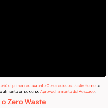
brió el primer restaurante Cero residuos
.
Justin Horne
te
e alimento en su curso
Aprovechamiento del Pescado
.
o o Zero Waste