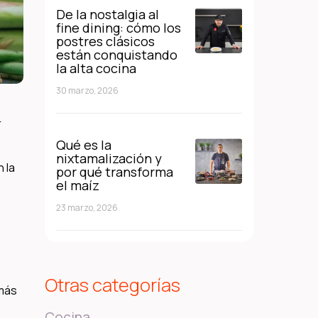
De la nostalgia al
fine dining: cómo los
postres clásicos
están conquistando
la alta cocina
30 marzo, 2026
r
Qué es la
nixtamalización y
 la
por qué transforma
el maíz
23 marzo, 2026
Otras categorías
 más
Cocina