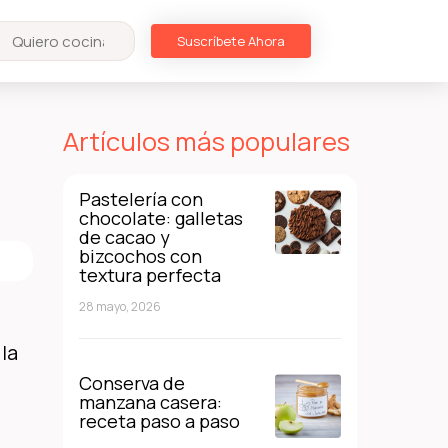
Suscríbete Ahora
Artículos más populares
Pastelería con
chocolate: galletas
de cacao y
bizcochos con
textura perfecta
28 mayo, 2026
 la
Conserva de
manzana casera:
receta paso a paso