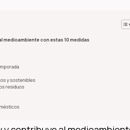
 al medioambiente con estas 10 medidas
 temporada
cos y sostenibles
los residuos
domésticos
y y contribuye al medioambient