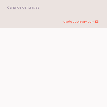
Canal de denuncias
hola@scoolinary.com