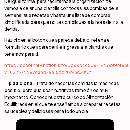
De igual forma, para facilitarnos la organización, te
vamos a dejar una plantilla con
todas las comidas de la
semana, sus recetas y hasta una lista de compras
simplificada para que no te compliques a la hora de ir a la
tienda.
Haz clic en el botón que aparece debajo, rellena el
formulario que aparecerá e ingresa a la plantilla que
tenemos para ti.
https://scoolinary.notion.site/6b99e4c559714f6999bf9
v=02257f2197dd4e74a15ee26b13c20f0f
Tip adicional
: Trata de hacer las comidas lo más ricas
posible, pero que sean nutritivas también es muy
importante. Conoce nuestro curso de Alimentación
Equilibrada en el que te enseñamos a preparar recetas
saludables y deliciosas para todo un día.