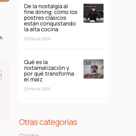
De la nostalgia al
fine dining: cómo los
postres clásicos
están conquistando
la alta cocina
on
30 marzo, 2026
Qué es la
nixtamalización y
por qué transforma
el maíz
23 marzo, 2026
Otras categorías
Cocina