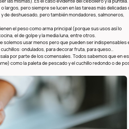
er las mismas). Es el caso evidente del cebollero y la puntilla.
o largos, pero siempre se lucen en las tareas más delicadas 
os y de deshuesado, pero también mondadores, salmoneros,
tienen el peso como arma principal (porque sus usos así lo
ocina, el de golpe y la media luna, entre otros.
ue solemos usar menos pero que pueden ser indispensables 
 cuchillos: ondulados, para decorar fruta, para queso…
 sala por parte de los comensales. Todos sabemos que en es
arne) como la paleta de pescado y el cuchillo redondo o de po