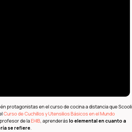
én protagonistas en el curso de cocina a distancia que Scool
el
Curso de Cuchillos y Utensilios Básicos en el Mundo
 profesor de la
EHIB
, aprenderás
lo elemental en cuanto a
ría se refiere
.