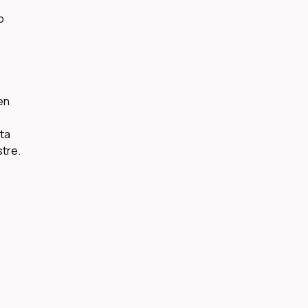
o
en
ta
stre.