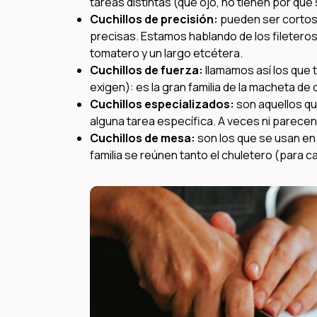
tareas distintas (que ojo, no tienen por qué s
Cuchillos de precisión:
pueden ser cortos 
precisas. Estamos hablando de los fileter
tomatero y un largo etcétera.
Cuchillos de fuerza:
llamamos así los que 
exigen): es la gran familia de la macheta de c
Cuchillos especializados:
son aquellos q
alguna tarea específica. A veces ni parecen
Cuchillos de mesa:
son los que se usan en
familia se reúnen tanto el chuletero (para c