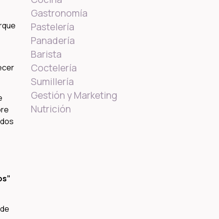
Gastronomía
orque
Pastelería
Panadería
Barista
Coctelería
ecer
Sumillería
Gestión y Marketing
e
Nutrición
pre
ados
os”
 de