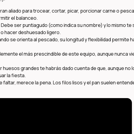
ran aliado para trocear, cortar, picar, porcionar carne o pesc
mitir el balanceo.
 Debe ser puntiagudo (como indica su nombre) y lo mismo te 
a o hacer deshuesado ligero.
do se orienta al pescado, su longitud y flexibilidad permite 
iblemente el más prescindible de este equipo, aunque nunca v
tir huesos grandes te habrás dado cuenta de que, aunque no l
ar la fiesta.
faltar, merece la pena. Los filos lisos y el pan suelen enten