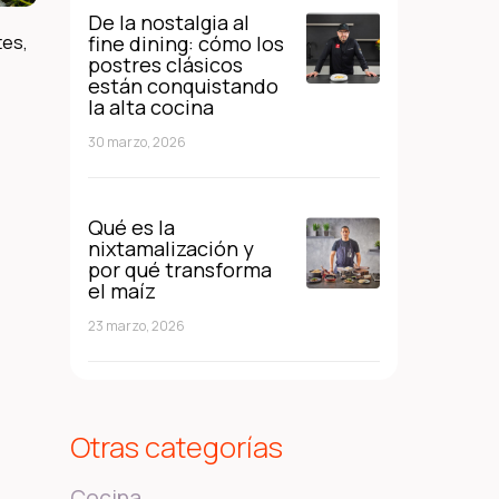
De la nostalgia al
tes,
fine dining: cómo los
postres clásicos
están conquistando
la alta cocina
30 marzo, 2026
Qué es la
nixtamalización y
por qué transforma
el maíz
23 marzo, 2026
Otras categorías
Cocina