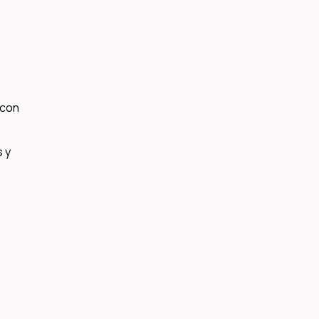
 con
 y