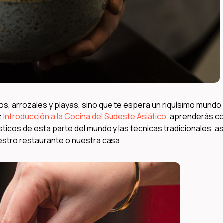
os, arrozales y playas, sino que te espera un riquísimo mundo
:
Introducción a la Cocina del Sudeste Asiático
, aprenderás 
sticos de esta parte del mundo y las técnicas tradicionales, as
tro restaurante o nuestra casa.