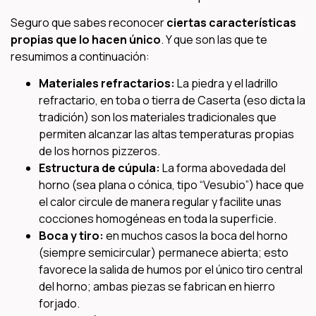
Seguro que sabes reconocer
ciertas características
propias que lo hacen único
. Y que son las que te
resumimos a continuación:
Materiales refractarios:
La piedra y el ladrillo
refractario, en toba o tierra de Caserta (eso dicta la
tradición) son los materiales tradicionales que
permiten alcanzar las altas temperaturas propias
de los hornos pizzeros.
Estructura de cúpula:
La forma abovedada del
horno (sea plana o cónica, tipo “Vesubio”) hace que
el calor circule de manera regular y facilite unas
cocciones homogéneas en toda la superficie.
Boca y tiro:
en muchos casos la boca del horno
(siempre semicircular) permanece abierta; esto
favorece la salida de humos por el único tiro central
del horno; ambas piezas se fabrican en hierro
forjado.