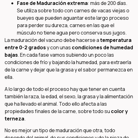
Fase de Maduración extrema
: más de 200 días.
Se utiliza sobre todo con carnes de vacas viejas o
bueyes que pueden aguantar este largo proceso
para perder su dureza, carnes en las que el
músculo no tiene agua pero conserva sus jugos.
La maduración del vacuno debe hacerse a
temperatura
entre 0-2 grados
y con unas
condiciones de humedad
bajas
. En cada fase vamos subiendo un poco las
condiciones de frío y bajando la humedad, para extraerla
de la carne y dejar que la grasa y el sabor permanezca en
ella.
A lo largo de todo el proceso hay que tener en cuenta
también la raza, la edad, el sexo, la grasa y la alimentación
que ha llevado el animal. Todo ello afecta a las
propiedades finales de la carne, sobre todo su
color y
terneza
.
No es mejor un tipo de maduración que otra, todo
depende del animal, de sus condiciones y de la pieza de