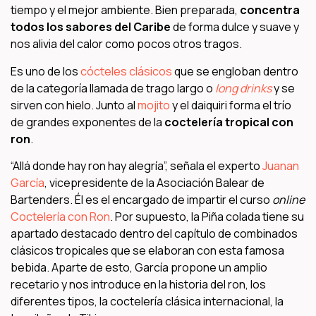
tiempo y el mejor ambiente. Bien preparada,
concentra
todos los sabores del Caribe
de forma dulce y suave y
nos alivia del calor como pocos otros tragos.
Es uno de los
cócteles clásicos
que se engloban dentro
de la categoría llamada de trago largo o
long drinks
y se
sirven con hielo. Junto al
mojito
y el daiquiri forma el trío
de grandes exponentes de la
coctelería tropical con
ron
.
“Allá donde hay ron hay alegría”, señala el experto
Juanan
García
, vicepresidente de la Asociación Balear de
Bartenders. Él es el encargado de impartir el curso
online
Coctelería con Ron
. Por supuesto, la Piña colada tiene su
apartado destacado dentro del capítulo de combinados
clásicos tropicales que se elaboran con esta famosa
bebida. Aparte de esto, García propone un amplio
recetario y nos introduce en la historia del ron, los
diferentes tipos, la coctelería clásica internacional, la