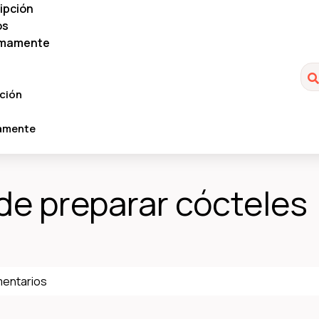
ipción
os
imamente
ción
amente
 de preparar cócteles
mentarios