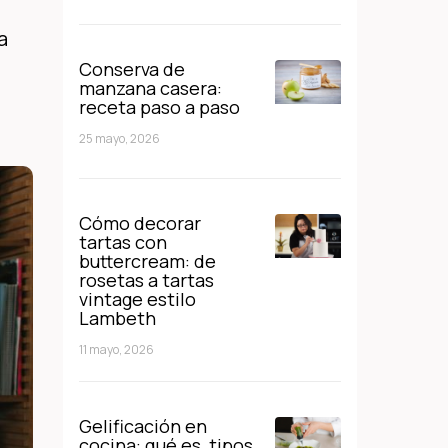
a
Conserva de
manzana casera:
receta paso a paso
25 mayo, 2026
Cómo decorar
tartas con
buttercream: de
rosetas a tartas
vintage estilo
Lambeth
11 mayo, 2026
Gelificación en
cocina: qué es, tipos