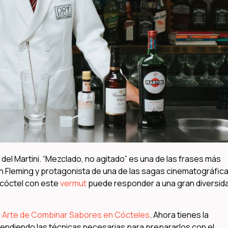
del Martini. “Mezclado, no agitado” es una de las frases más
an Fleming y protagonista de una de las sagas cinematográfic
 cóctel con este
vermut
puede responder a una gran diversid
l Arte de Combinar Sabores en Cócteles
. Ahora tienes la
endiendo las técnicas necesarias para prepararlos con el