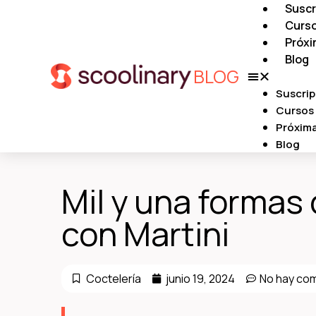
Suscr
Curs
Próx
Blog
BLOG
Suscrip
Cursos
Próxim
Blog
Mil y una formas
con Martini
Coctelería
junio 19, 2024
No hay co