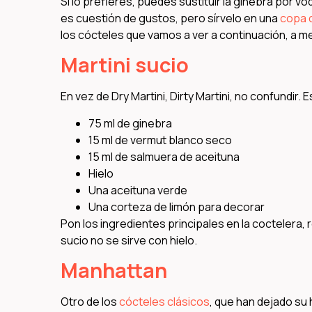
Si lo prefieres, puedes sustituir la ginebra por vo
es cuestión de gustos, pero sírvelo en una
copa d
los cócteles que vamos a ver a continuación, a me
Martini sucio
En vez de Dry Martini, Dirty Martini, no confundir.
75 ml de ginebra
15 ml de vermut blanco seco
15 ml de salmuera de aceituna
Hielo
Una aceituna verde
Una corteza de limón para decorar
Pon los ingredientes principales en la coctelera, re
sucio no se sirve con hielo.
Manhattan
Otro de los
cócteles clásicos
, que han dejado su