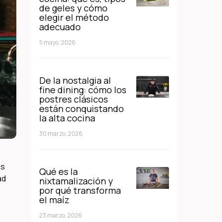
de geles y cómo
elegir el método
adecuado
5 mayo, 2026
De la nostalgia al
fine dining: cómo los
postres clásicos
están conquistando
la alta cocina
30 marzo, 2026
as
Qué es la
ad
nixtamalización y
por qué transforma
el maíz
23 marzo, 2026