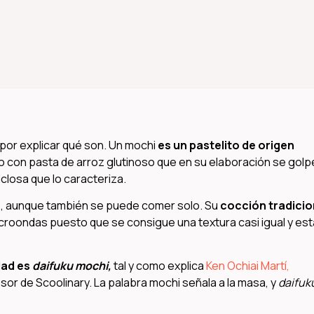
por explicar qué son. Un mochi
es un pastelito de
origen
ho con pasta de arroz glutinoso que en su elaboración se gol
iclosa que lo caracteriza.
do, aunque también se puede comer solo. Su
cocción tradicio
croondas puesto que se consigue una textura casi igual y est
dad es
daifuku mochi,
tal y como explica
Ken Ochiai Martí,
or de Scoolinary. La palabra mochi señala a la masa, y
daifuk