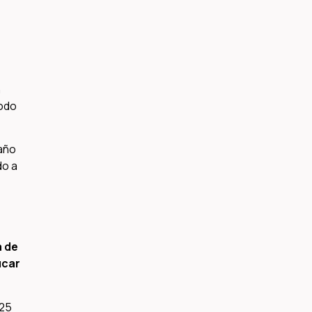
n
todo
año
do a
a de
úcar
 25