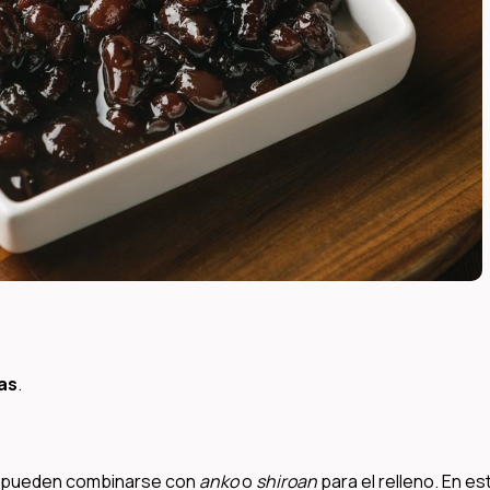
as
.
 pueden combinarse con
anko
o
shiroan
para el relleno. En es