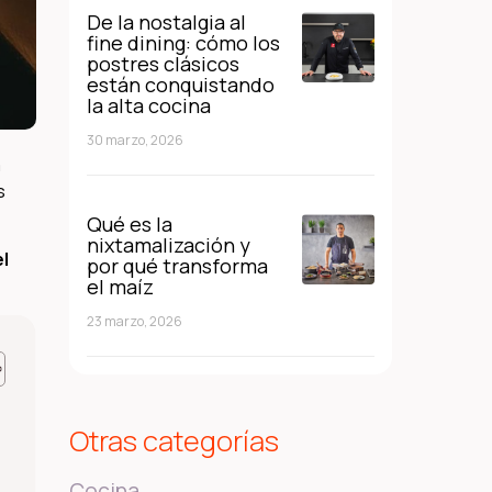
De la nostalgia al
fine dining: cómo los
postres clásicos
están conquistando
la alta cocina
30 marzo, 2026
a
s
Qué es la
nixtamalización y
el
por qué transforma
el maíz
23 marzo, 2026
Otras categorías
Cocina